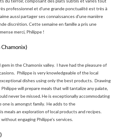
ts du terroir, composant des plats subtils et variés tout
très professionnel et d'une grande ponctualité est très à
l aime aussi partager ses connaissances d'une manière
nde discrétion. Cette semaine en famille a pris une
mense merci, Philippe !
8 Chamonix)
 gem in the Chamonix valley. I have had the pleasure of
asions. Philippe is very knowledgeable of the local
exceptional dishes using only the best products. Drawing
Philippe will prepare meals that will tantalize any palate,
ould never be missed. He is exceptionally accommodating
e one is amongst family. He adds to the
s meals an exploration of local products and recipes.
x without engaging Philippe's services.
)