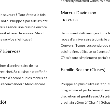
perfectly matched wines. We will
Marcus Davidsson
e saveurs ! Tout était à la fois
-
DEVSTER
ote. Philippe a par ailleurs été
 nous a rendu une cuisine encore
bruit et avec le sourire. Merci
Un moment délicieux (sur tous l
e service si efficace !
repas d'anniversaire à domicile 
Convers. Temps suspendu que n
7 à Servoz)
cuisine fine, délicate, présenta
C'était tout simplement parfait e
diner d'anniversaire de ma
Famille Bosson (Cluses)
nt chef. Sa cuisine est raffinée
ettre d'accord sur les menus et
à le recommander ! Merci encore
Philippe en plus d'être un "top-
programme et parfaitement réalis
discrétion et gentillesse. Un t
016)
prochain séjour à "Cham" ! Séb