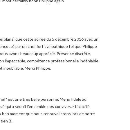
 most certainly book Philippe again.
es plans) que cette soirée du 5 décembre 2016 avec un
concocté par un chef fort sympathique tel que Philippe
ous avons beaucoup apprécié. Présence discrète,
tion impeccable, compétence professionnelle indéniable.
t inoubliable. Merci Philippe.
chef" est une très belle personne. Menu fidèle au
é qui a séduit l'ensemble des convives. Efficacité,
rès bon moment que nous renouvellerons lors de notre
astien B.