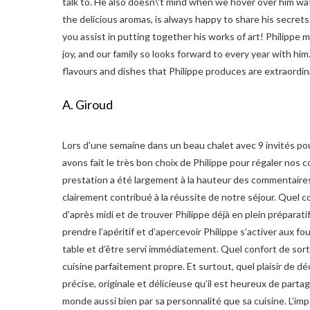
talk to. He also doesn\'t mind when we hover over him wa
the delicious aromas, is always happy to share his secrets
you assist in putting together his works of art! Philippe
joy, and our family so looks forward to every year with hi
flavours and dishes that Philippe produces are extraordin
A. Giroud
Lors d'une semaine dans un beau chalet avec 9 invités po
avons fait le très bon choix de Philippe pour régaler nos c
prestation a été largement à la hauteur des commentaires é
clairement contribué à la réussite de notre séjour. Quel co
d’après midi et de trouver Philippe déjà en plein préparati
prendre l’apéritif et d’apercevoir Philippe s’activer aux fo
table et d’être servi immédiatement. Quel confort de sort
cuisine parfaitement propre. Et surtout, quel plaisir de déc
précise, originale et délicieuse qu’il est heureux de partag
monde aussi bien par sa personnalité que sa cuisine. L’impo