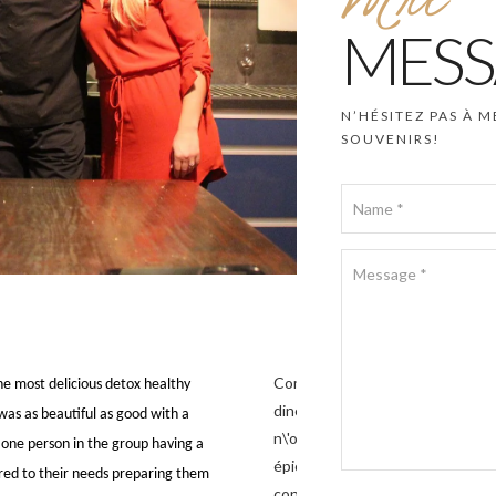
MESS
N’HÉSITEZ PAS À M
SOUVENIRS!
Combloux Février 2022 Avec Phili
e most delicious detox healthy
diners raffinés, tant dans leurs 
was as beautiful as good with a
n\'ont en rien entravé la créativ
h one person in the group having a
épices et découvert ses plantes 
ered to their needs preparing them
connaissances alpines et de ret