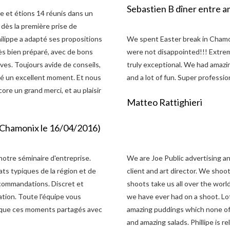
Sebastien B dîner entre 
re et étions 14 réunis dans un
dès la première prise de
ilippe a adapté ses propositions
We spent Easter break in Chamon
ès bien préparé, avec de bons
were not disappointed!!! Extrem
ives. Toujours avide de conseils,
truly exceptional. We had amazin
sé un excellent moment. Et nous
and a lot of fun. Super professi
e un grand merci, et au plaisir
Matteo Rattighieri
z/Chamonix le 16/04/2016)
otre séminaire d'entreprise.
We are Joe Public advertising an
ats typiques de la région et de
client and art director. We sho
recommandations. Discret et
shoots take us all over the worl
tion. Toute l'équipe vous
we have ever had on a shoot. Lo
i que ces moments partagés avec
amazing puddings which none of u
and amazing salads. Phillipe is 