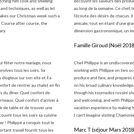
tching him cook and smelling
découvrir les saveurs des produi
 and techniques, as well as let
au long de la semaine. Ce chef, 
 makes our Christmas week such a
l'écoute des désirs de chacun. I
m. Course after course, the
amicale, tout en étant d'une gra
ary.
dimension gastronomique, un im
Famille Giroud (Noël 201
ur fêter notre mariage, nous
Chef Philippe is an undiscovered
onvives tous les soirs. Sa
working with Philippe on two occ
logieux sur son site et il a
produce and fare, and prepares 
nfort de rentrer au chalet en fin
on his broad culinary knowledge, 
fs du dîner. Quel confort de
though his tournedos rossini sh
urneaux. Quel confort d’arriver à
and welcoming, and with Philipp
ir de table et de trouver une
vacation experience by making hi
ouvrir tous les soirs sa cuisine
I can't imagine visiting Chamoni
er ! Philippe a conquis tout le
Marc T (séjour Mars 2018
rtant travail fournit tous les