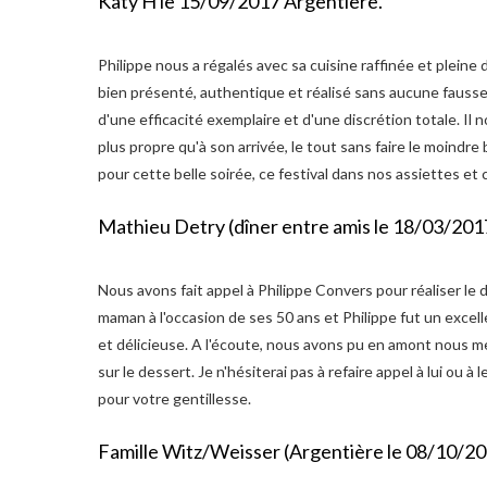
Katy H le 15/09/2017 Argentière.
Philippe nous a régalés avec sa cuisine raffinée et pleine d
bien présenté, authentique et réalisé sans aucune fausse n
d'une efficacité exemplaire et d'une discrétion totale. Il
plus propre qu'à son arrivée, le tout sans faire le moindre 
pour cette belle soirée, ce festival dans nos assiettes et c
Mathieu Detry (dîner entre amis le 18/03/201
Nous avons fait appel à Philippe Convers pour réaliser le 
maman à l'occasion de ses 50 ans et Philippe fut un excelle
et délicieuse. A l'écoute, nous avons pu en amont nous m
sur le dessert. Je n'hésiterai pas à refaire appel à lui ou 
pour votre gentillesse.
Famille Witz/Weisser (Argentière le 08/10/2