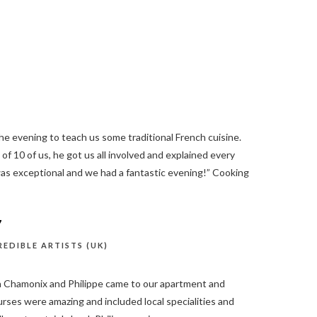
the evening to teach us some traditional French cuisine.
f 10 of us, he got us all involved and explained every
was exceptional and we had a fantastic evening!” Cooking
7
REDIBLE ARTISTS (UK)
 Chamonix and Philippe came to our apartment and
ourses were amazing and included local specialities and