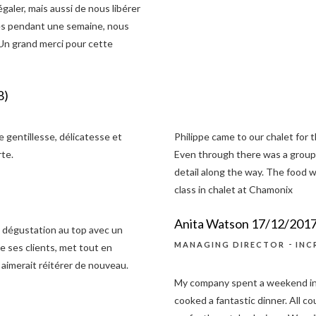
galer, mais aussi de nous libérer
nnes pendant une semaine, nous
 Un grand merci pour cette
8)
e gentillesse, délicatesse et
Philippe came to our chalet for 
rte.
Even through there was a group o
detail along the way. The food 
class in chalet at Chamonix
Anita Watson 17/12/201
e dégustation au top avec un
-
MANAGING DIRECTOR
INC
de ses clients, met tout en
aimerait réitérer de nouveau.
My company spent a weekend in
cooked a fantastic dinner. All c