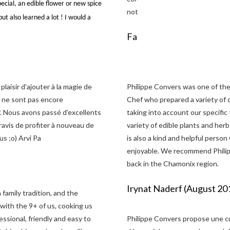
cial, an edible flower or new spice
notre prochain séjour en Haute 
ut also learned a lot !
I would a
Fabienne M
laisir d'ajouter à la magie de
Philippe Convers was one of the 
s ne sont pas encore
Chef who prepared a variety of d
f. Nous avons passé d'excellents
taking into account our specifi
avis de profiter à nouveau de
variety of edible plants and herb
us ;o) Arvi Pa
is also a kind and helpful pers
enjoyable. We recommend Philipp
back in the Chamonix region.
Irynat Naderf (August 20
amily tradition, and the
 with the 9+ of us, cooking us
essional, friendly and easy to
Philippe Convers propose une cui