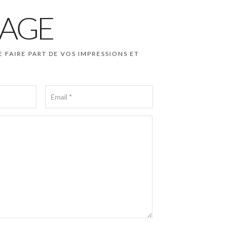
AGE
E FAIRE PART DE VOS IMPRESSIONS ET
ppe, nous avons eu le plaisir de déguster plusieurs
saveurs que leur présentation. Nos allergies culinaires
ité de Philippe, bien au contraire. Nous avons apprécié ses
sauvages. Il a aussi plaisir à transmettre ses
our de voyages plus lointains. Nous attendons avec délice