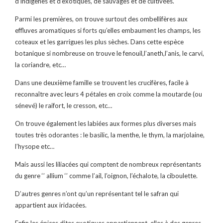
d’indigènes et d’exotiques, de sauvages et de cultivées.
Parmi les premières, on trouve surtout des ombellifères aux
effluves aromatiques si forts qu’elles embaument les champs, les
coteaux et les garrigues les plus sèches. Dans cette espèce
botanique si nombreuse on trouve le fenouil,l’aneth,l’anis, le carvi,
la coriandre, etc…
Dans une deuxième famille se trouvent les crucifères, facile à
reconnaître avec leurs 4 pétales en croix comme la moutarde (ou
sénevé) le raifort, le cresson, etc…
On trouve également les labiées aux formes plus diverses mais
toutes très odorantes : le basilic, la menthe, le thym, la marjolaine,
l’hysope etc…
Mais aussi les liliacées qui comptent de nombreux représentants
du genre ‘’ allium ‘’ comme l’ail, l’oignon, l’échalote, la ciboulette.
D’autres genres n’ont qu’un représentant tel le safran qui
appartient aux iridacées.
Enfin les épices dites exotiques appartiennent, elles à des genres