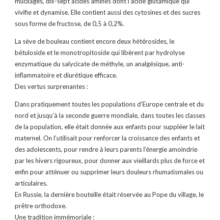
mucilages, dix-sept acides aminés dont l’acide glutamique qui
vivifie et dynamise. Elle contient aussi des cytosines et des sucres
sous forme de fructose, de 0,5 à 0,2%.
La sève de bouleau contient encore deux hétérosides, le
bétuloside et le monotropitoside qui libèrent par hydrolyse
enzymatique du salycicate de méthyle, un analgésique, anti-
inflammatoire et diurétique efficace.
Des vertus surprenantes :
Dans pratiquement toutes les populations d’Europe centrale et du
nord et jusqu’à la seconde guerre mondiale, dans toutes les classes
de la population, elle était donnée aux enfants pour suppléer le lait
maternel. On l’utilisait pour renforcer la croissance des enfants et
des adolescents, pour rendre à leurs parents l’énergie amoindrie
par les hivers rigoureux, pour donner aux vieillards plus de force et
enfin pour atténuer ou supprimer leurs douleurs rhumatismales ou
articulaires.
En Russie, la dernière bouteille était réservée au Pope du village, le
prêtre orthodoxe.
Une tradition immémoriale :