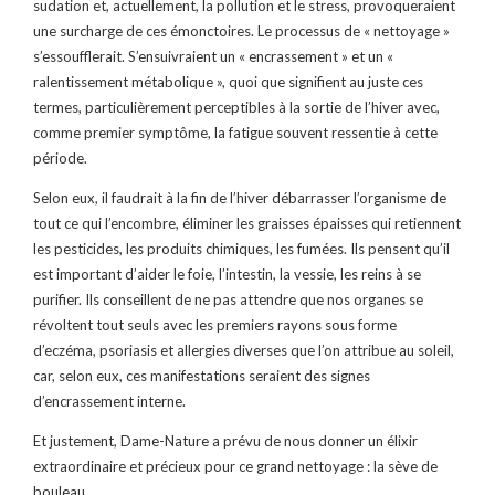
sudation et, actuellement, la pollution et le stress, provoqueraient
une surcharge de ces émonctoires. Le processus de « nettoyage »
s’essoufflerait. S’ensuivraient un « encrassement » et un «
ralentissement métabolique », quoi que signifient au juste ces
termes, particulièrement perceptibles à la sortie de l’hiver avec,
comme premier symptôme, la fatigue souvent ressentie à cette
période.
Selon eux, il faudrait à la fin de l’hiver débarrasser l’organisme de
tout ce qui l’encombre, éliminer les graisses épaisses qui retiennent
les pesticides, les produits chimiques, les fumées. Ils pensent qu’il
est important d’aider le foie, l’intestin, la vessie, les reins à se
purifier. Ils conseillent de ne pas attendre que nos organes se
révoltent tout seuls avec les premiers rayons sous forme
d’eczéma, psoriasis et allergies diverses que l’on attribue au soleil,
car, selon eux, ces manifestations seraient des signes
d’encrassement interne.
Et justement, Dame-Nature a prévu de nous donner un élixir
extraordinaire et précieux pour ce grand nettoyage : la sève de
bouleau.