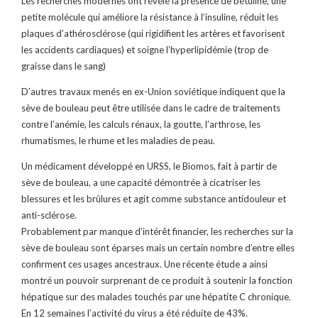
Les recherches modernes ont révélé la présence de bétuline, une
petite molécule qui améliore la résistance à l’insuline, réduit les
plaques d’athérosclérose (qui rigidifient les artères et favorisent
les accidents cardiaques) et soigne l’hyperlipidémie (trop de
graisse dans le sang)
D’autres travaux menés en ex-Union soviétique indiquent que la
sève de bouleau peut être utilisée dans le cadre de traitements
contre l’anémie, les calculs rénaux, la goutte, l’arthrose, les
rhumatismes, le rhume et les maladies de peau.
Un médicament développé en URSS, le Biomos, fait à partir de
sève de bouleau, a une capacité démontrée à cicatriser les
blessures et les brûlures et agit comme substance antidouleur et
anti-sclérose.
Probablement par manque d’intérêt financier, les recherches sur la
sève de bouleau sont éparses mais un certain nombre d’entre elles
confirment ces usages ancestraux. Une récente étude a ainsi
montré un pouvoir surprenant de ce produit à soutenir la fonction
hépatique sur des malades touchés par une hépatite C chronique.
En 12 semaines l’activité du virus a été réduite de 43%.