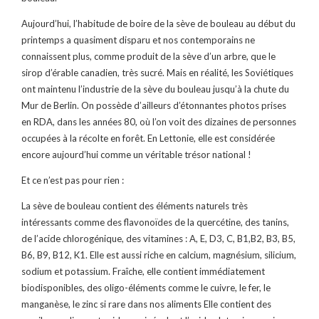
Aujourd’hui, l’habitude de boire de la sève de bouleau au début du
printemps a quasiment disparu et nos contemporains ne
connaissent plus, comme produit de la sève d’un arbre, que le
sirop d’érable canadien, très sucré. Mais en réalité, les Soviétiques
ont maintenu l’industrie de la sève du bouleau jusqu’à la chute du
Mur de Berlin. On possède d’ailleurs d’étonnantes photos prises
en RDA, dans les années 80, où l’on voit des dizaines de personnes
occupées à la récolte en forêt. En Lettonie, elle est considérée
encore aujourd’hui comme un véritable trésor national !
Et ce n’est pas pour rien :
La sève de bouleau contient des éléments naturels très
intéressants comme des flavonoïdes de la quercétine, des tanins,
de l’acide chlorogénique, des vitamines : A, E, D3, C, B1,B2, B3, B5,
B6, B9, B12, K1. Elle est aussi riche en calcium, magnésium, silicium,
sodium et potassium. Fraîche, elle contient immédiatement
biodisponibles, des oligo-éléments comme le cuivre, le fer, le
manganèse, le zinc si rare dans nos aliments Elle contient des