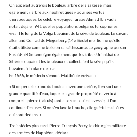
On appelait autrefois le bouleau arbre de la sagesse, mais
également « arbre aux néphrétiques » pour ses vertus
thérapeutiques. Le célèbre voyageur arabe Ahmad Ibn Fadlan
notait déjà en 941 que les populations bulgares turcophones
vivant le long de la Volga buvaient de la sève de bouleau. Le savant
allemand Conrad de Megenberg (14e Siècle) mentionne qu’elle
était utilisée comme boisson rafraîchissante. Le géographe persan
Rashid-al-Din témoigne également que les tribus Uriankhai de
Sibérie coupaient les bouleaux et collectaient la sève, qu’ils
buvaient à la place de l’eau.
En 1565, le médecin siennois Matthéole écrivait :
« Si on perce le tronc du bouleau avec une tarière, il en sort une
grande quantité d’eau, laquelle a grande propriété et vertu à
rompre la pierre (calculs) tant aux reins qu’en la vessie, si l’on
continue d’en user. Si on s’en lave la bouche, elle guérit les ulcères
qui sont dedans. »
Trois siècles plus tard, Pierre-François Percy, le chirurgien militaire
des armées de Napoléon, déclara :