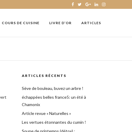
COURS DE CUISINE
LIVRE D’OR
ARTICLES
ARTICLES RÉCENTS
Sève de bouleau, buvez un arbre !
vert
échappées belles france5: un été à
Chamonix
Article revue « Naturelles »
Les vertues étonnantes du cumin !
Soupe de printemps (détox) :