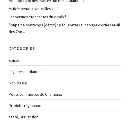
échappées belles france5: un été à Chamonix
Article revue « Naturelles »
Les vertues étonnantes du cumin !
Soupe de printemps (détox) : pâquerettes sur soupe d’orties et ail
des Ours.
CATÉGORIES
Epices
Légumes et plantes
Non classé
Petits commerces de Chamonix
Produits régionaux
santé, prévention